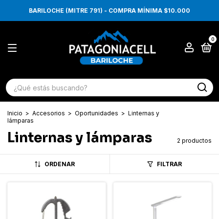
BARILOCHE (MITRE 791) - COMPRA MÍNIMA $10.000
0
Inicio
>
Accesorios
>
Oportunidades
>
Linternas y
lámparas
Linternas y lámparas
2 productos
ORDENAR
FILTRAR