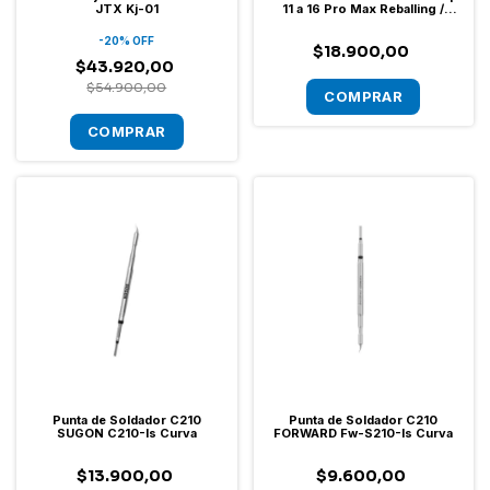
JTX Kj-01
11 a 16 Pro Max Reballing /
Máscara UV
-
20
%
OFF
$18.900,00
$43.920,00
$54.900,00
Punta de Soldador C210
Punta de Soldador C210
SUGON C210-Is Curva
FORWARD Fw-S210-Is Curva
$13.900,00
$9.600,00