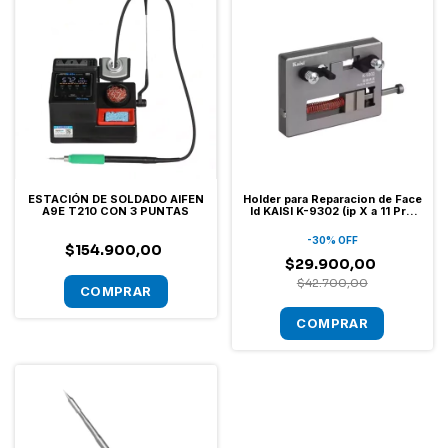
ESTACIÓN DE SOLDADO AIFEN
Holder para Reparacion de Face
A9E T210 CON 3 PUNTAS
Id KAISI K-9302 (ip X a 11 Pro
Max)
-
30
%
OFF
$154.900,00
$29.900,00
$42.700,00