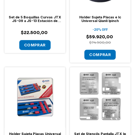
Set de 5 Boquillas Curvas JTX
Holder Sujeta Placas e Ic
JS-09 a JS-13 Estación de
Universal Qianli Ipinch
Calor - 5, 6, 8, 10 y 12mm
-
20
%
OFF
$22.500,00
$59.920,00
$74.900,00
Holder Sujeta Placas Universal
Set de Stencils Pantalla JTX Ip