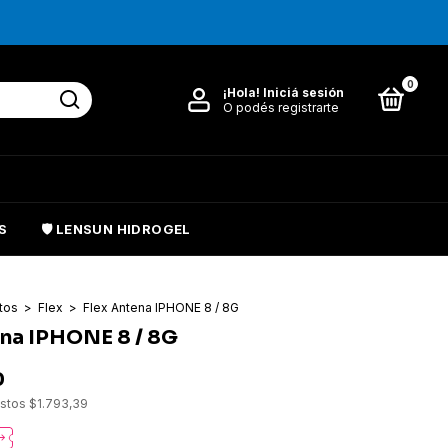
0
¡Hola!
Iniciá sesión
O podés registrarte
S
🛡️ LENSUN HIDROGEL
tos
>
Flex
>
Flex Antena IPHONE 8 / 8G
ena IPHONE 8 / 8G
0
estos
$1.793,39