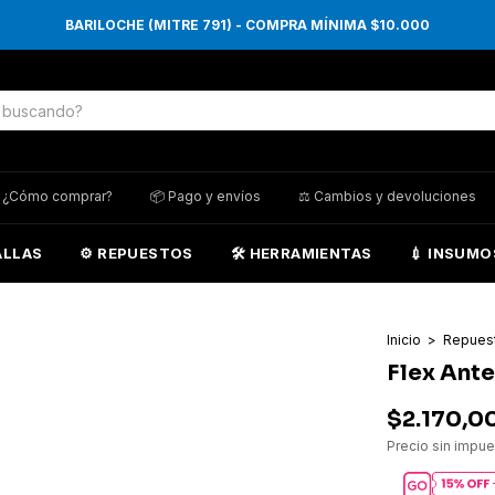
BARILOCHE (MITRE 791) - COMPRA MÍNIMA $10.000
 ¿Cómo comprar?
📦 Pago y envíos
⚖️ Cambios y devoluciones
ALLAS
⚙️ REPUESTOS
🛠️ HERRAMIENTAS
💉 INSUMO
Inicio
>
Repues
Flex Ant
$2.170,0
Precio sin impu