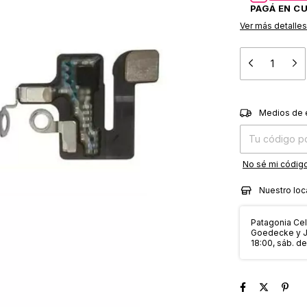
Ver más detalles
Entregas para el
Medios de 
No sé mi código
Nuestro loc
Patagonia Cell
Goedecke y Jo
18:00, sáb. de