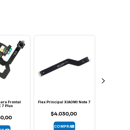
ara Frontal
Flex Principal XIAOMI Note 7
Flex Power 
 7 Plus
Power
$4.030,00
60,00
$2.17