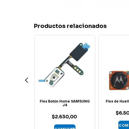
Productos relacionados
Home SAMSUNG
Flex Botón Home SAMSUNG
Flex de Hue
710
J4
$6.5
30,00
$2.630,00