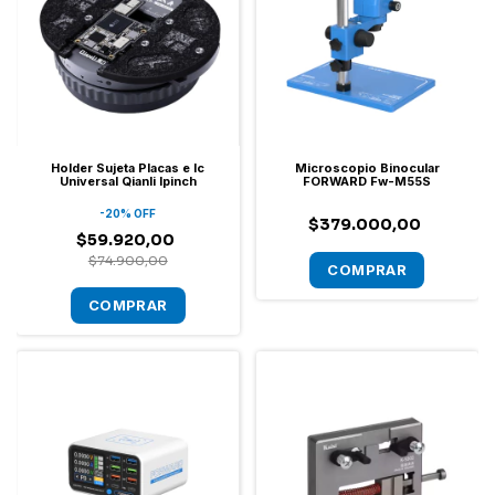
Holder Sujeta Placas e Ic
Microscopio Binocular
Universal Qianli Ipinch
FORWARD Fw-M55S
-
20
%
OFF
$379.000,00
$59.920,00
$74.900,00