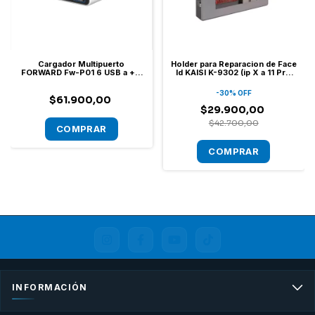
Cargador Multipuerto
Holder para Reparacion de Face
FORWARD Fw-P01 6 USB a + 2
Id KAISI K-9302 (ip X a 11 Pro
USB C - Qc / Pd
Max)
-
30
%
OFF
$61.900,00
$29.900,00
$42.700,00
INFORMACIÓN