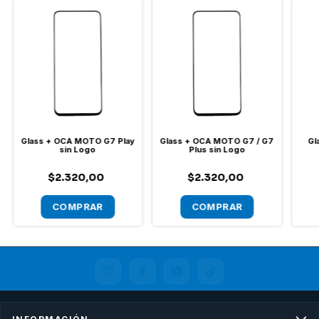
Glass + OCA MOTO G7 Play
Glass + OCA MOTO G7 / G7
Gl
sin Logo
Plus sin Logo
$2.320,00
$2.320,00