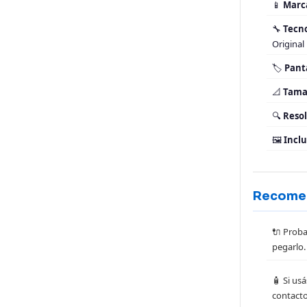
📱
Marc
🔧
Tecno
Original
🏷️
Panta
📐
Tamañ
🔍
Resol
🖼️
Incl
Recomen
🔌 Proba
pegarlo. 
🧴 Si u
contacto