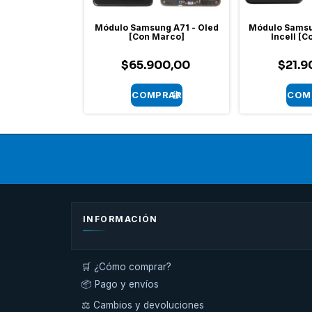
ng A20 - Oled
Módulo Samsung A71 - Oled
Módulo Samsu
Marco]
[Con Marco]
Incell [
00,00
$65.900,00
$21.9
INFORMACIÓN
🛒 ¿Cómo comprar?
📦 Pago y envíos
⚖️ Cambios y devoluciones