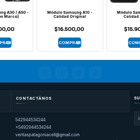
ng A30 / A50 -
Módulo Samsung A10 -
Módulo Sam
Con Marco]
Calidad Original
Calidad 
00,00
$16.500,00
$15.9
SU
CONTACTÁNOS
542944534244
+5492944534244
ventaspatagoniacell@gmail.com