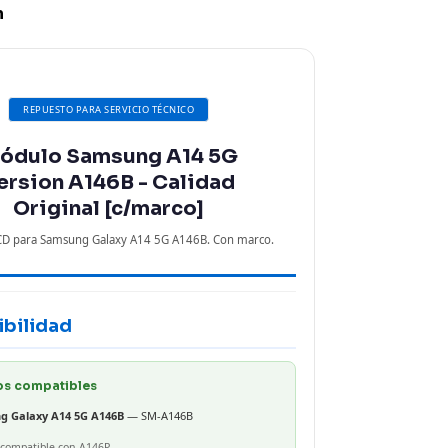
n
REPUESTO PARA SERVICIO TÉCNICO
ódulo Samsung A14 5G
ersion A146B - Calidad
Original [c/marco]
LCD para Samsung Galaxy A14 5G A146B. Con marco.
bilidad
s compatibles
g Galaxy A14 5G A146B
— SM-A146B
 compatible con A146P