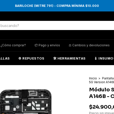
BARILOCHE (MITRE 791) - COMPRA MÍNIMA $10.000
 ¿Cómo comprar?
📦 Pago y envíos
⚖️ Cambios y devoluciones
ALLAS
⚙️ REPUESTOS
🛠️ HERRAMIENTAS
💉 INSUMO
Inicio
>
Pantall
5G Version A146B
Módulo S
A146B - C
$24.900
Precio sin impu