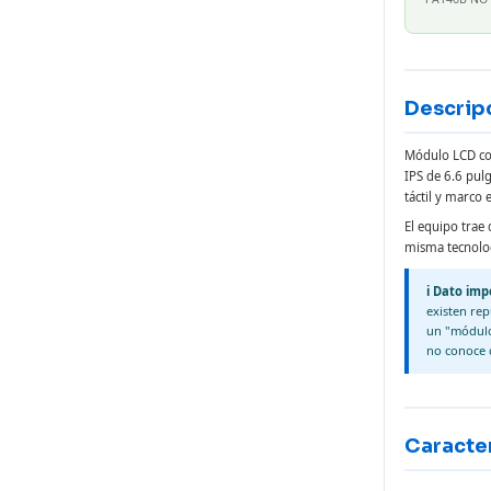
Descrip
Módulo LCD co
IPS de 6.6 pul
táctil y marco
El equipo trae 
misma tecnolog
ℹ️ Dato im
existen rep
un "módulo
no conoce 
Caracter