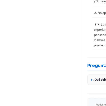
y 5 minu
⚠️ No apl
👨‍🔧 La
experien
pensand
lo lleve
puede da
Pregunt
¿Qué debo
Producto 