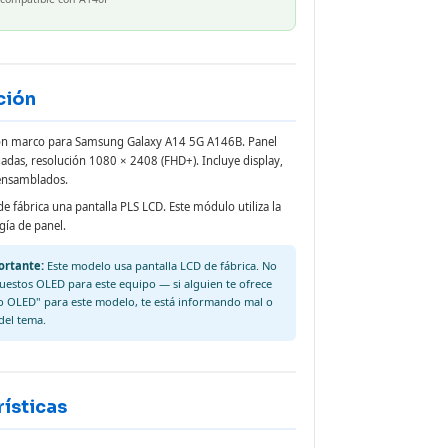
ción
n marco para Samsung Galaxy A14 5G A146B. Panel
gadas, resolución 1080 × 2408 (FHD+). Incluye display,
 ensamblados.
de fábrica una pantalla PLS LCD. Este módulo utiliza la
ía de panel.
portante:
Este modelo usa pantalla LCD de fábrica. No
uestos OLED para este equipo — si alguien te ofrece
 OLED" para este modelo, te está informando mal o
del tema.
ísticas