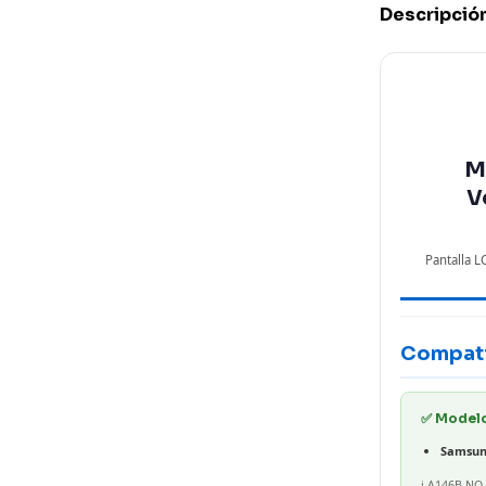
Descripció
M
V
Pantalla 
Compati
✅ Modelo
Samsun
ℹ️ A146B NO