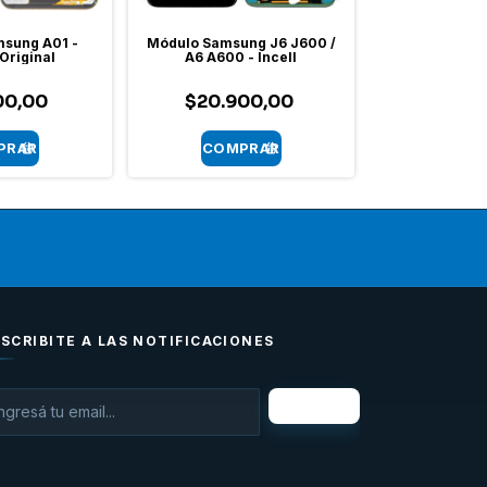
sung A01 -
Módulo Samsung J6 J600 /
Módulo Samsu
Original
A6 A600 - Incell
- O
00,00
$20.900,00
$42.9
SCRIBITE A LAS NOTIFICACIONES