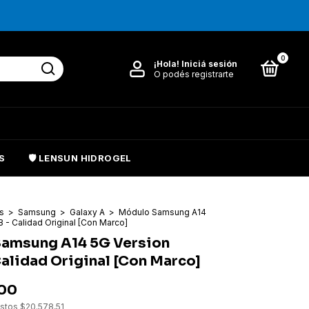
0
¡Hola!
Iniciá sesión
O podés registrarte
S
🛡️ LENSUN HIDROGEL
as
>
Samsung
>
Galaxy A
>
Módulo Samsung A14
 - Calidad Original [Con Marco]
amsung A14 5G Version
alidad Original [Con Marco]
,00
estos
$20.578,51