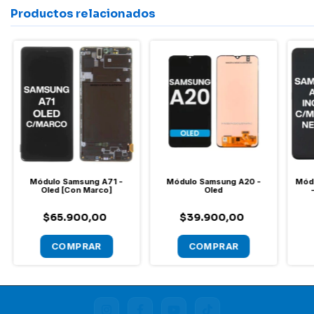
Productos relacionados
Módulo Samsung A71 -
Módulo Samsung A20 -
Módu
Oled [Con Marco]
Oled
$65.900,00
$39.900,00