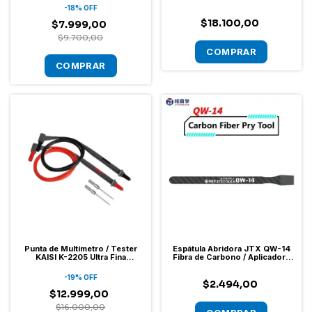
-
18
%
OFF
$18.100,00
$7.999,00
$9.700,00
Punta de Multímetro / Tester
Espátula Abridora JTX QW-14
KAISI K-2205 Ultra Fina
Fibra de Carbono / Aplicadora
Premium
Estaño
-
19
%
OFF
$2.494,00
$12.999,00
$16.000,00