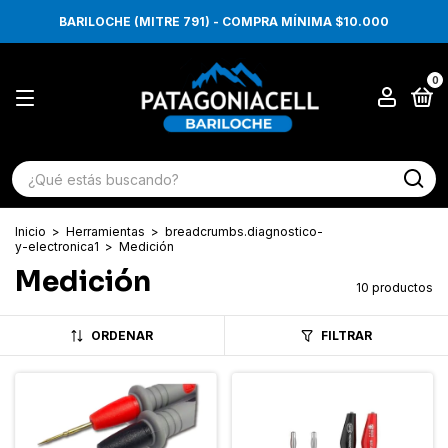
BARILOCHE (MITRE 791) - COMPRA MÍNIMA $10.000
0
Inicio
>
Herramientas
>
breadcrumbs.diagnostico-
y-electronica1
>
Medición
Medición
10 productos
ORDENAR
FILTRAR